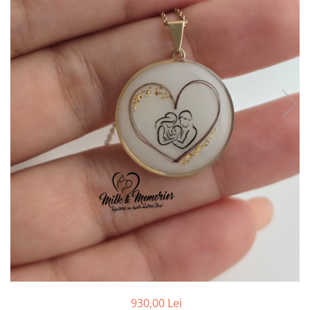
Pandantive argint
Vouchere Cadou
Seturi bijuterii
Seturi din argint
Seturi din aur
930,00 Lei