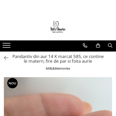
Magazin
Brățări
Brățări aur
Brățări argint
Brățări șnur
Pandantiv din aur 14 K marcat 585, ce contine
Charm-uri
le matern, fire de par si foita aurie
Cercei
Milk&Memories
Cercei aur
Cercei argint
NOU
Inele
Inele aur
Inele argint
Pandantive
Pandantive aur