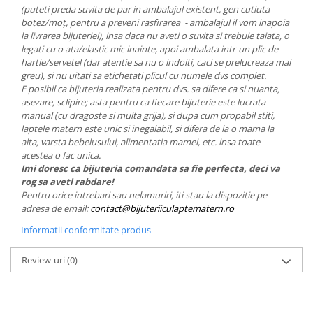
(puteti preda suvita de par in ambalajul existent, gen cutiuta
botez/moț, pentru a preveni rasfirarea - ambalajul il vom inapoia
la livrarea bijuteriei), insa daca nu aveti o suvita si trebuie taiata, o
legati cu o ata/elastic mic inainte, apoi ambalata intr-un plic de
hartie/servetel (dar atentie sa nu o indoiti, caci se prelucreaza mai
greu), si nu uitati sa etichetati plicul cu numele dvs complet.
E posibil ca bijuteria realizata pentru dvs. sa difere ca si nuanta,
asezare, sclipire; asta pentru ca fiecare bijuterie este lucrata
manual (cu dragoste si multa grija), si dupa cum propabil stiti,
laptele matern este unic si inegalabil, si difera de la o mama la
alta, varsta bebelusului, alimentatia mamei, etc. insa toate
acestea o fac unica.
Imi doresc ca bijuteria comandata sa fie perfecta, deci va
rog sa aveti rabdare!
Pentru orice intrebari sau nelamuriri, iti stau la dispozitie pe
adresa de email:
contact@bijuteriiculaptematern.ro
Informatii conformitate produs
Review-uri
(0)