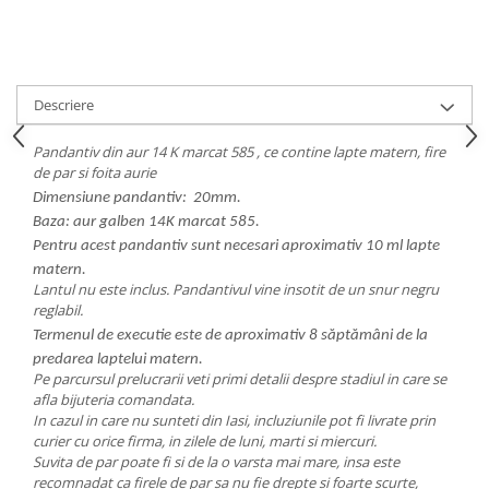
Descriere
Pandantiv din aur 14 K marcat 585 , ce contine lapte matern, fire
de par si foita aurie
Dimensiune pandantiv: 20mm.
Baza: aur galben 14K marcat 585.
Pentru acest pandantiv sunt necesari aproximativ 10 ml lapte
matern.
Lantul nu este inclus. Pandantivul vine insotit de un snur negru
reglabil.
Termenul de executie este de aproximativ 8 săptămâni de la
predarea laptelui matern.
Pe parcursul prelucrarii veti primi detalii despre stadiul in care se
afla bijuteria comandata.
In cazul in care nu sunteti din Iasi, incluziunile pot fi livrate prin
curier cu orice firma, in zilele de luni, marti si miercuri.
Suvita de par poate fi si de la o varsta mai mare, insa este
recomnadat ca firele de par sa nu fie drepte si foarte scurte,