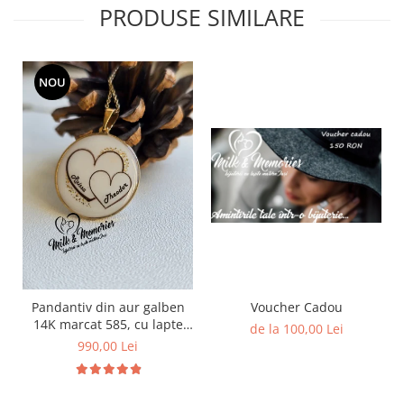
PRODUSE SIMILARE
NOU
Pandantiv din aur galben
Voucher Cadou
14K marcat 585, cu lapte
de la 100,00 Lei
matern, si inimioare din
990,00 Lei
suvita de par a copiilor