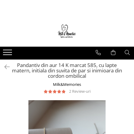
Magazin
Brățări
Brățări aur
Brățări argint
Brățări șnur
Pandantiv din aur 14 K marcat 585, cu lapte
Charm-uri
matern, initiala din suvita de par si inimioara din
Cercei
cordon ombilical
Cercei aur
Milk&Memories
Cercei argint
2 Review-uri
Inele
Inele aur
Inele argint
Pandantive
Pandantive aur