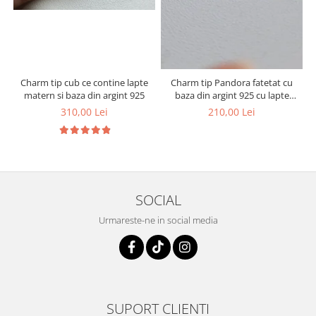
Charm tip cub ce contine lapte
Charm tip Pandora fatetat cu
matern si baza din argint 925
baza din argint 925 cu lapte
matern si foita decorativa
310,00 Lei
210,00 Lei
SOCIAL
Urmareste-ne in social media
SUPORT CLIENTI