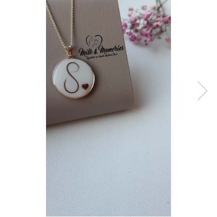
Pandantive argint
Vouchere Cadou
Seturi bijuterii
Seturi din argint
Seturi din aur