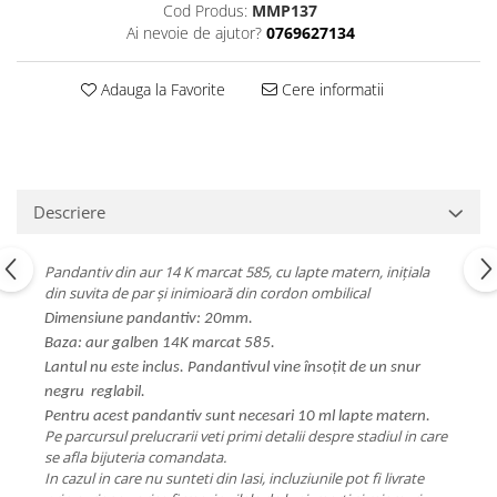
Cod Produs:
MMP137
Ai nevoie de ajutor?
0769627134
Adauga la Favorite
Cere informatii
Descriere
Pandantiv din aur 14 K marcat 585, cu lapte matern, inițiala
din suvita de par și inimioară din cordon ombilical
Dimensiune pandantiv: 20mm.
Baza: aur galben 14K marcat 585.
Lantul nu este inclus. Pandantivul vine însoțit de un snur
negru reglabil.
Pentru acest pandantiv sunt necesari 10 ml lapte matern.
Pe parcursul prelucrarii veti primi detalii despre stadiul in care
se afla bijuteria comandata.
In cazul in care nu sunteti din Iasi, incluziunile pot fi livrate