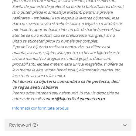
prin curier cu orice firma, in zilele de luni, marti si miercuri.
Suvita de par este de preferat sa fie de la botez/taierea de mot
(si o puteti preda in ambalajul existent, pentru a preveni
rasfirarea - ambalajul il voi inapoia la livrarea bijuteriei), insa
daca nu aveti o suvita si trebuie taiata, o legati cu o ata/elastic
mic inainte, apoi ambalata intr-un plic de hartie/servetel (dar
atentie sa nu o indoiti, caci se prelucreaza mai greu), si nu
uitati sa etichetati plicul cu numele dvs complet.
E posibil ca bijuteria realizata pentru dvs. sa difere ca si
nuanta, asezare, sclipire; asta pentru ca fiecare bijuterie este
lucrata manual (cu dragoste si multa grija), si dupa cum
propabil stiti, laptele matern este unic si inegalabil, si difera de
la o mama la alta, varsta bebelusului, alimentatia mamei, etc.
insa toate acestea o fac unica.
Imi doresc ca bijuteria comandata sa fie perfecta, deci
va rog sa aveti rabdare!
Pentru orice intrebari sau nelamuriri, iti stau la dispozitie pe
adresa de email:
contact@bijuteriiculaptematern.ro
Informatii conformitate produs
Review-uri
(2)