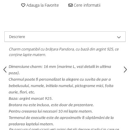
Adauga la Favorite
Cere informatii
Descriere
Charm compatibil cu brățara Pandora, cu bază din argint 925, ce
conține lapte matern.
Dimensiune charm: 16 mm (marime L, vezi detalii in ultima
poza).
Charmul poate fi personalizat la alegere cu suvita de par a
bebelusului, numele, initiala numelui, pictograme mici, foita
aurie, flori, etc.
Baza: argint marcat 925.
Bratara nu este inclusa, este doar de prezentare.
Pentru creearea lui necesari 10 ml lapte matern.
Termenul de executie este de aproximativ 8 săptămâni de la
predarea laptelui matern.
Pe parcursul prelucrarii veti primi detalii despre stadiul in care se