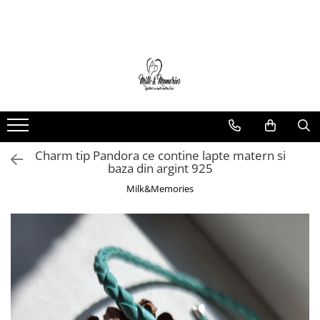
Magazin
Brățări
Brățări aur
Brățări argint
Brățări șnur
Charm tip Pandora ce contine lapte matern si
Charm-uri
baza din argint 925
Cercei
Milk&Memories
Cercei aur
Cercei argint
Inele
Inele aur
Inele argint
Pandantive
Pandantive aur