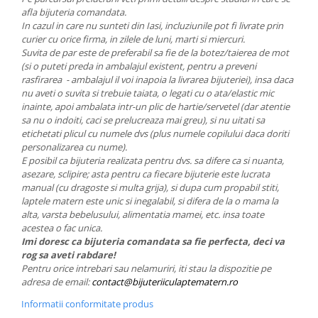
afla bijuteria comandata.
In cazul in care nu sunteti din Iasi, incluziunile pot fi livrate prin
curier cu orice firma, in zilele de luni, marti si miercuri.
Suvita de par este de preferabil sa fie de la botez/taierea de mot
(si o puteti preda in ambalajul existent, pentru a preveni
rasfirarea - ambalajul il voi inapoia la livrarea bijuteriei), insa daca
nu aveti o suvita si trebuie taiata, o legati cu o ata/elastic mic
inainte, apoi ambalata intr-un plic de hartie/servetel (dar atentie
sa nu o indoiti, caci se prelucreaza mai greu), si nu uitati sa
etichetati plicul cu numele dvs (plus numele copilului daca doriti
personalizarea cu nume).
E posibil ca bijuteria realizata pentru dvs. sa difere ca si nuanta,
asezare, sclipire; asta pentru ca fiecare bijuterie este lucrata
manual (cu dragoste si multa grija), si dupa cum propabil stiti,
laptele matern este unic si inegalabil, si difera de la o mama la
alta, varsta bebelusului, alimentatia mamei, etc. insa toate
acestea o fac unica.
Imi doresc ca bijuteria comandata sa fie perfecta, deci va
rog sa aveti rabdare!
Pentru orice intrebari sau nelamuriri, iti stau la dispozitie pe
adresa de email:
contact@bijuteriiculaptematern.ro
Informatii conformitate produs