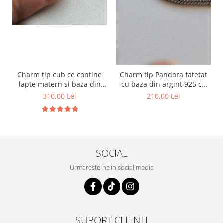
Charm tip cub ce contine
Charm tip Pandora fatetat
lapte matern si baza din
cu baza din argint 925 cu
argint 925
lapte matern si foita
310,00 Lei
210,00 Lei
decorativa
SOCIAL
Urmareste-ne in social media
SUPORT CLIENTI