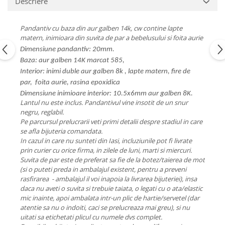
Descriere
Pandantiv cu baza din aur galben 14k, cw contine lapte
matern, inimioara din suvita de par a bebelusului si foita aurie
Dimensiune pandantiv: 20mm.
Baza: aur galben 14K marcat 585,
Interior: inimi duble aur galben 8k , lapte matern, fire de
par, foita aurie, rasina epoxidica
​Dimensiune inimioare interior: 10.5x6mm aur galben 8K.
Lantul nu este inclus. Pandantivul vine insotit de un snur
negru, reglabil.
Pe parcursul prelucrarii veti primi detalii despre stadiul in care
se afla bijuteria comandata.
In cazul in care nu sunteti din Iasi, incluziunile pot fi livrate
prin curier cu orice firma, in zilele de luni, marti si miercuri.
Suvita de par este de preferat sa fie de la botez/taierea de mot
(si o puteti preda in ambalajul existent, pentru a preveni
rasfirarea - ambalajul il voi inapoia la livrarea bijuteriei), insa
daca nu aveti o suvita si trebuie taiata, o legati cu o ata/elastic
mic inainte, apoi ambalata intr-un plic de hartie/servetel (dar
atentie sa nu o indoiti, caci se prelucreaza mai greu), si nu
uitati sa etichetati plicul cu numele dvs complet.