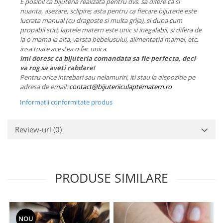
E posibil ca bijuteria realizata pentru dvs. sa difere ca si
nuanta, asezare, sclipire; asta pentru ca fiecare bijuterie este
lucrata manual (cu dragoste si multa grija), si dupa cum
propabil stiti, laptele matern este unic si inegalabil, si difera de
la o mama la alta, varsta bebelusului, alimentatia mamei, etc.
insa toate acestea o fac unica.
Imi doresc ca bijuteria comandata sa fie perfecta, deci
va rog sa aveti rabdare!
Pentru orice intrebari sau nelamuriri, iti stau la dispozitie pe
adresa de email:
contact@bijuteriiculaptematern.ro
Informatii conformitate produs
Review-uri
(0)
PRODUSE SIMILARE
NOU