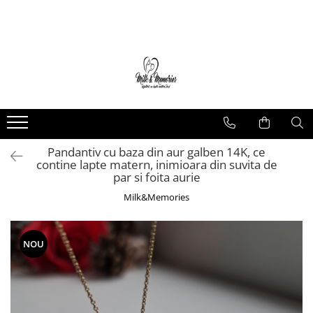
Magazin
Brățări
Brățări aur
Brățări argint
Brățări șnur
Pandantiv cu baza din aur galben 14K, ce
Charm-uri
contine lapte matern, inimioara din suvita de
Cercei
par si foita aurie
Cercei aur
Milk&Memories
Cercei argint
Inele
NOU
Inele aur
Inele argint
Pandantive
Pandantive aur