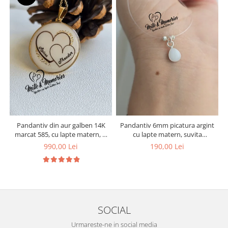
Pandantiv din aur galben 14K
Pandantiv 6mm picatura argint
marcat 585, cu lapte matern, si
cu lapte matern, suvita
inimioare din suvita de par a
bebelusului si bucati din
990,00 Lei
190,00 Lei
copiilor
cordonul ombilical
SOCIAL
Urmareste-ne in social media