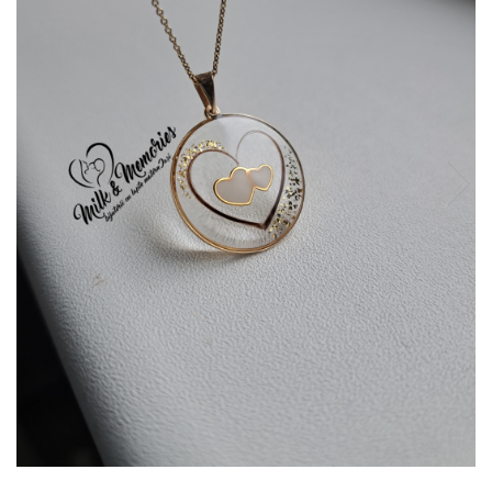
Pandantive argint
Vouchere Cadou
Seturi bijuterii
Seturi din argint
Seturi din aur